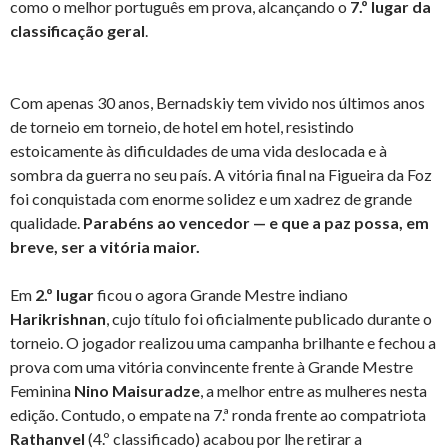
como o melhor português em prova, alcançando o
7.º lugar da
classificação geral
.
Com apenas 30 anos, Bernadskiy tem vivido nos últimos anos
de torneio em torneio, de hotel em hotel, resistindo
estoicamente às dificuldades de uma vida deslocada e à
sombra da guerra no seu país. A vitória final na Figueira da Foz
foi conquistada com enorme solidez e um xadrez de grande
qualidade.
Parabéns ao vencedor — e que a paz possa, em
breve, ser a vitória maior.
Em
2.º lugar
ficou o agora Grande Mestre indiano
Harikrishnan
, cujo título foi oficialmente publicado durante o
torneio. O jogador realizou uma campanha brilhante e fechou a
prova com uma vitória convincente frente à Grande Mestre
Feminina
Nino Maisuradze
, a melhor entre as mulheres nesta
edição. Contudo, o empate na 7.ª ronda frente ao compatriota
Rathanvel
(4.º classificado) acabou por lhe retirar a