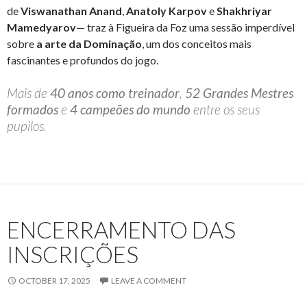
de
Viswanathan Anand
,
Anatoly Karpov
e
Shakhriyar
Mamedyarov
— traz à Figueira da Foz uma sessão imperdível
sobre
a arte da Dominação
, um dos conceitos mais
fascinantes e profundos do jogo.
Mais de
40 anos como treinador
,
52 Grandes Mestres
formados
e
4 campeões do mundo
entre os seus
pupilos.
ENCERRAMENTO DAS
INSCRIÇÕES
OCTOBER 17, 2025
LEAVE A COMMENT