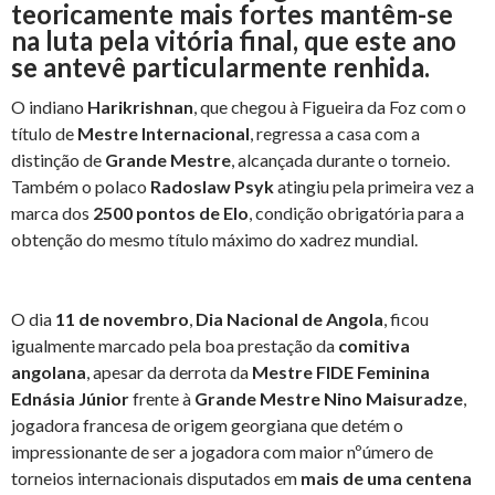
teoricamente mais fortes mantêm-se
na luta pela vitória final, que este ano
se antevê particularmente renhida.
O indiano
Harikrishnan
, que chegou à Figueira da Foz com o
título de
Mestre Internacional
, regressa a casa com a
distinção de
Grande Mestre
, alcançada durante o torneio.
Também o polaco
Radoslaw Psyk
atingiu pela primeira vez a
marca dos
2500 pontos de Elo
, condição obrigatória para a
obtenção do mesmo título máximo do xadrez mundial.
O dia
11 de novembro
,
Dia Nacional de Angola
, ficou
igualmente marcado pela boa prestação da
comitiva
angolana
, apesar da derrota da
Mestre FIDE Feminina
Ednásia Júnior
frente à
Grande Mestre Nino Maisuradze
,
jogadora francesa de origem georgiana que detém o
impressionante de ser a jogadora com maior nºúmero de
torneios internacionais disputados em
mais de uma centena