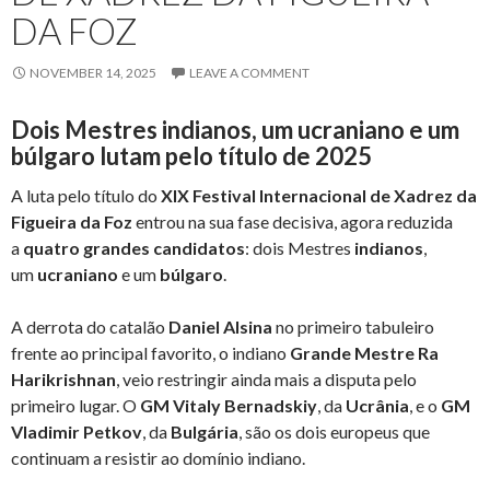
DA FOZ
NOVEMBER 14, 2025
LEAVE A COMMENT
Dois Mestres indianos, um ucraniano e um
búlgaro lutam pelo título de 2025
A luta pelo título do
XIX Festival Internacional de Xadrez da
Figueira da Foz
entrou na sua fase decisiva, agora reduzida
a
quatro grandes candidatos
: dois Mestres
indianos
,
um
ucraniano
e um
búlgaro
.
A derrota do catalão
Daniel Alsina
no primeiro tabuleiro
frente ao principal favorito, o indiano
Grande Mestre Ra
Harikrishnan
, veio restringir ainda mais a disputa pelo
primeiro lugar. O
GM Vitaly Bernadskiy
, da
Ucrânia
, e o
GM
Vladimir Petkov
, da
Bulgária
, são os dois europeus que
continuam a resistir ao domínio indiano.