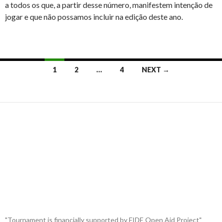
a todos os que, a partir desse número, manifestem intenção de
jogar e que não possamos incluir na edição deste ano.
1
2
…
4
NEXT →
"Tournament is financially supported by FIDE Open Aid Project"