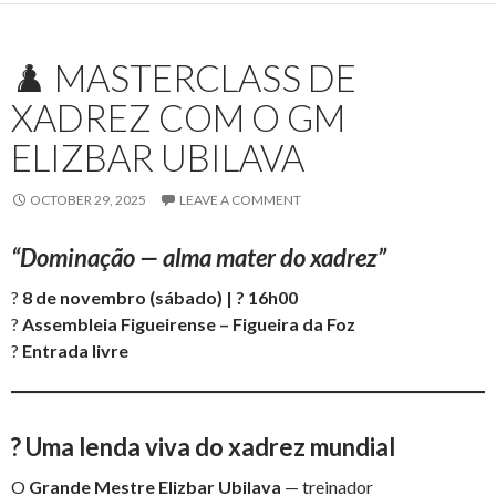
♟️ MASTERCLASS DE
XADREZ COM O GM
ELIZBAR UBILAVA
OCTOBER 29, 2025
LEAVE A COMMENT
“Dominação — alma mater do xadrez”
?
8 de novembro (sábado) | ? 16h00
?
Assembleia Figueirense – Figueira da Foz
?️
Entrada livre
?
Uma lenda viva do xadrez mundial
O
Grande Mestre Elizbar Ubilava
— treinador