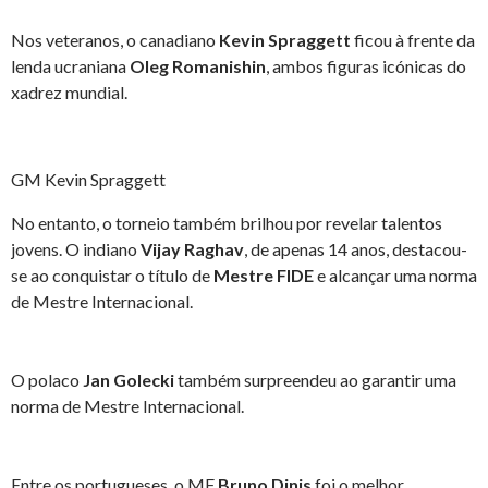
Nos veteranos, o canadiano
Kevin Spraggett
ficou à frente da
lenda ucraniana
Oleg Romanishin
, ambos figuras icónicas do
xadrez mundial.
GM Kevin Spraggett
No entanto, o torneio também brilhou por revelar talentos
jovens. O indiano
Vijay Raghav
, de apenas 14 anos, destacou-
se ao conquistar o título de
Mestre FIDE
e alcançar uma norma
de Mestre Internacional.
O polaco
Jan Golecki
também surpreendeu ao garantir uma
norma de Mestre Internacional.
Entre os portugueses, o MF
Bruno Dinis
foi o melhor