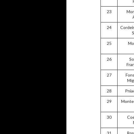
23
Mor
24
Cordeir
S
25
Mor
26
So
Fran
27
Fons
Mig
28
Pnia
29
Monten
30
Coe
31
Ros