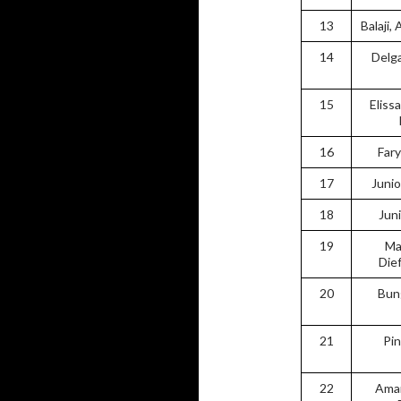
13
Balaji
14
Delga
15
Eliss
16
Far
17
Juni
18
Juni
19
Ma
Dief
20
Bun
21
Pin
22
Amar