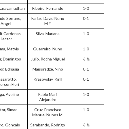
, Aaravamudhan
Ribeiro, Fernando
1-0
do Serrano,
Farias, David Nuno
0-1
Angel
M E
alt Cardenas,
Silva, Mariana
1-0
Hector
yma, Matviy
Guerreiro, Nuno
1-0
or, Domingos
Julio, Rocha Miguel
½-½
or, Ednasia
Maisuradze, Nino
0-1
ssarotto,
Krasovskiy, Kirill
0-1
erson Flori
ga, Avelino
Pablo Mari,
1-0
Alejandro
tor, Simao
Cruz, Francisco
1-0
Manuel Nunes M.
o, Goncalo
Sarabando, Rodrigo
½-½