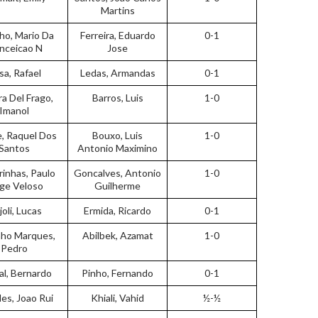
Martins
ho, Mario Da
Ferreira, Eduardo
0-1
nceicao N
Jose
sa, Rafael
Ledas, Armandas
0-1
a Del Frago,
Barros, Luis
1-0
Imanol
, Raquel Dos
Bouxo, Luis
1-0
Santos
Antonio Maximino
rinhas, Paulo
Goncalves, Antonio
1-0
ge Veloso
Guilherme
joli, Lucas
Ermida, Ricardo
0-1
ho Marques,
Abilbek, Azamat
1-0
Pedro
al, Bernardo
Pinho, Fernando
0-1
s, Joao Rui
Khiali, Vahid
½-½