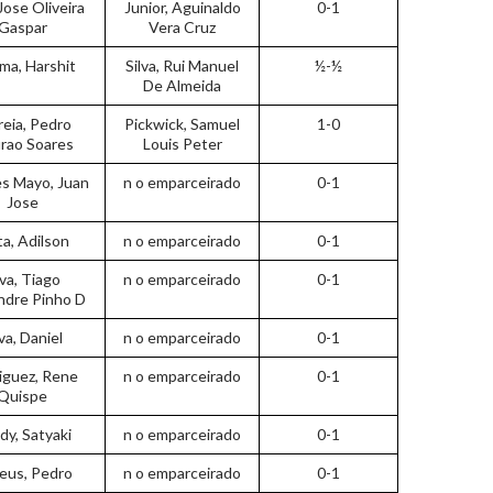
Jose Oliveira
Junior, Aguinaldo
0-1
Gaspar
Vera Cruz
ma, Harshit
Silva, Rui Manuel
½-½
De Almeida
reia, Pedro
Pickwick, Samuel
1-0
rao Soares
Louis Peter
s Mayo, Juan
n o emparceirado
0-1
Jose
a, Adilson
n o emparceirado
0-1
lva, Tiago
n o emparceirado
0-1
ndre Pinho D
lva, Daniel
n o emparceirado
0-1
iguez, Rene
n o emparceirado
0-1
Quispe
dy, Satyaki
n o emparceirado
0-1
eus, Pedro
n o emparceirado
0-1