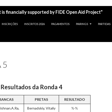
 is financially supported by FIDE Open Aid Project"
INSCRIÇÕES
INSCRITOS 2026
PAGAMENTOS
PAIRINGS
PARTIDAS
 5
Resultados da Ronda 4
RANCAS
PRETAS
RESULTADO
rishnan.A.Ra,
Bernadskiy, Vitaliy
½-½