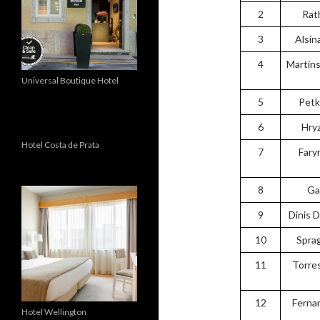
2
Rat
3
Alsina
4
Martins
Universal Boutique Hotel
5
Petk
6
Hryz
Hotel Costa de Prata
7
Fary
8
Ga
9
Dinis 
10
Spra
11
Torre
12
Ferna
Hotel Wellington