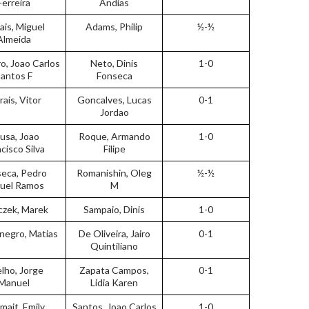
Ferreira
Andias
ais, Miguel
Adams, Philip
½-½
Almeida
o, Joao Carlos
Neto, Dinis
1-0
antos F
Fonseca
ais, Vitor
Goncalves, Lucas
0-1
Jordao
usa, Joao
Roque, Armando
1-0
cisco Silva
Filipe
eca, Pedro
Romanishin, Oleg
½-½
uel Ramos
M
czek, Marek
Sampaio, Dinis
1-0
egro, Matias
De Oliveira, Jairo
0-1
Quintiliano
lho, Jorge
Zapata Campos,
0-1
Manuel
Lidia Karen
mait, Emily
Santos, Joao Carlos
1-0