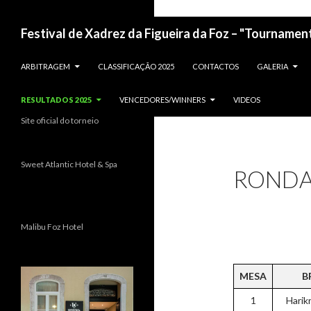
Festival de Xadrez da Figueira da Foz – "Tournament
ARBITRAGEM
CLASSIFICAÇÃO 2025
CONTACTOS
GALERIA
RESULTADOS 2025
VENCEDORES/WINNERS
VIDEOS
Site oficial do torneio
Sweet Atlantic Hotel & Spa
RONDA
Malibu Foz Hotel
MESA
B
1
Harik