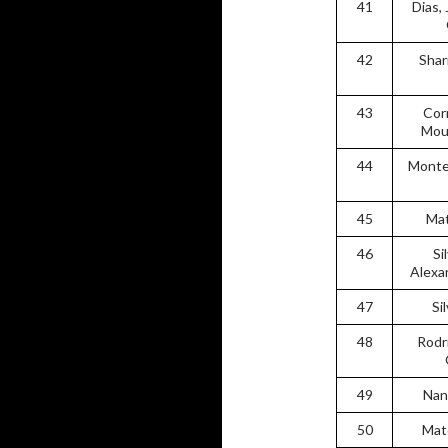
41
Dias, 
42
Shar
43
Cor
Mou
44
Monte
45
Mat
46
Si
Alexa
47
Si
48
Rodr
49
Nan
50
Mat