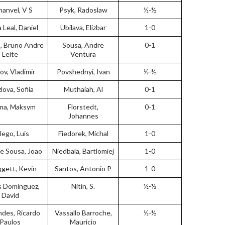
hanvel, V S
Psyk, Radoslaw
½-½
 Leal, Daniel
Ubilava, Elizbar
1-0
, Bruno Andre
Sousa, Andre
0-1
Leite
Ventura
ov, Vladimir
Povshednyi, Ivan
½-½
lova, Sofiia
Muthaiah, Al
0-1
ma, Maksym
Florstedt,
0-1
Johannes
lego, Luis
Fiedorek, Michal
1-0
De Sousa, Joao
Niedbala, Bartlomiej
1-0
ggett, Kevin
Santos, Antonio P
1-0
s Dominguez,
Nitin, S.
½-½
David
ndes, Ricardo
Vassallo Barroche,
½-½
Paulos
Mauricio