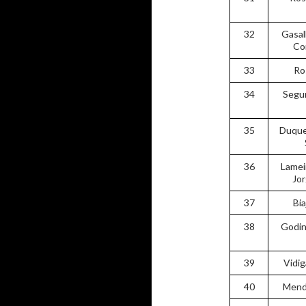
32
Gasal
Co
33
Ro
34
Segur
35
Duque
36
Lamei
Jor
37
Bia
38
Godin
39
Vidig
40
Mende